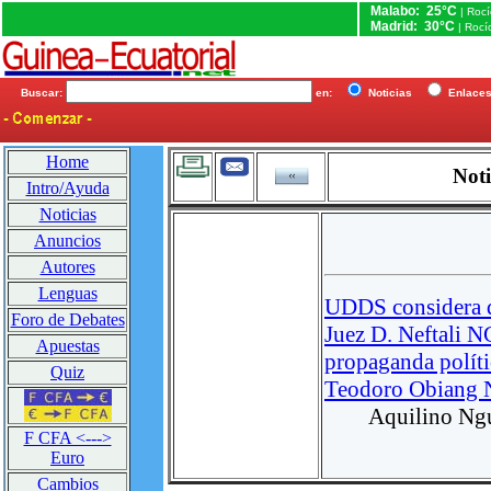
Malabo: 25°C
| Roc
Madrid: 30°C
| Rocí
Buscar:
en:
Noticias
Enlac
Home
Noti
Intro/Ayuda
Noticias
Anuncios
Autores
Lenguas
UDDS considera
Foro de Debates
Juez D. Neftali
Apuestas
propaganda políti
Quiz
Teodoro Obiang
Aquilino Ng
F CFA <--->
Euro
Cambios