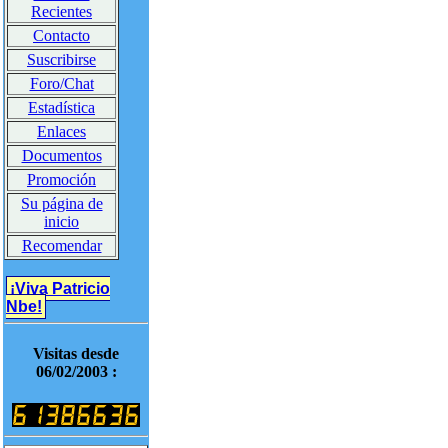
Recientes
Contacto
Suscribirse
Foro/Chat
Estadística
Enlaces
Documentos
Promoción
Su página de
inicio
Recomendar
¡Viva Patricio
Nbe!
Visitas desde
06/02/2003 :