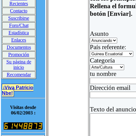
Recientes
Rellena el formu
Contacto
botón [Enviar].
Suscribirse
Foro/Chat
Estadística
Asunto
Enlaces
País referente:
Documentos
Promoción
Categoría
Su página de
inicio
tu nombre
Recomendar
Dirección email
¡Viva Patricio
Nbe!
Visitas desde
Texto del anunci
06/02/2003 :