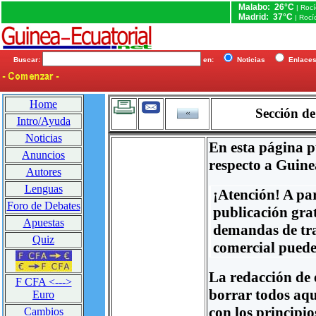
Malabo: 26°C
| Roc
Madrid: 37°C
| Rocí
Buscar:
en:
Noticias
Enlac
Home
Sección d
Intro/Ayuda
Noticias
En esta página 
Anuncios
respecto a Guine
Autores
Lenguas
¡Atención! A par
Foro de Debates
publicación gra
Apuestas
demandas de tra
Quiz
comercial puede
La redacción de 
F CFA <--->
borrar todos aqu
Euro
con los principio
Cambios