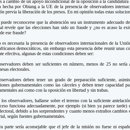
os a cambio de un apoyo incondicional de la oposición a la candidatu
n hecha por Obiang a la UE de la presencia de observadores internac
ón previa la liberación de los presos. En mi opinión todas estas solucion
 puede reconocerse que la abstención sea un instrumento adecuado de
al revele que las elecciones han sido un fraude y ¿no es acaso la exis
de ese fraude?
o es necesaria la presencia de observadores internacionales de la Un
africanos democráticos, sin embargo esta presencia debe reunir unas c
te efectiva, algunas de estas condiciones deben ser:
servadores deben ser suficientes en número, menos de 25 no sería ac
sas electorales.
bservadores deben tener un grado de preparación suficiente, asimi
ciones gubernamentales como las cárceles y deben tener capacidad par
mentales asi como con la oposición en libertad y sin trabas.
los observadores, hallarse sobre el terreno con la suficiente antelac
ceso funciona adecuadamente, por ejemplo (si bien ya parece tarde) d
lectoral, debido a los sorprendentes y cuanto menos extraños cambios 
ial, según fuentes gubernamentales.
ra parte sería aconsejable que el jefe de la misión no fuese ni espa