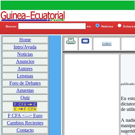
Buscar:
en:
Noticias
Enlac
Home
Intro/Ayuda
Noticias
Anuncios
Autores
Lenguas
Foro de Debates
publicado
Apuestas
Quiz
En esto
dictato
de util
F CFA <---> Euro
A nadie
Cambios Recientes
manipul
Contacto
sugerid