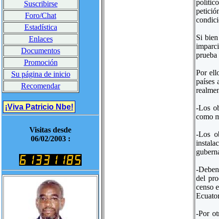
polític
Suscribirse
petició
Foro/Chat
condici
Estadística
Si bien
Enlaces
imparci
Documentos
prueba 
Promoción
Por ell
Su página de inicio
países 
Recomendar
realmen
¡Viva Patricio Nbe!
-Los ob
como me
Visitas desde
-Los o
06/02/2003 :
instala
guberna
-Deben 
del pro
censo e
Ecuator
-Por ot