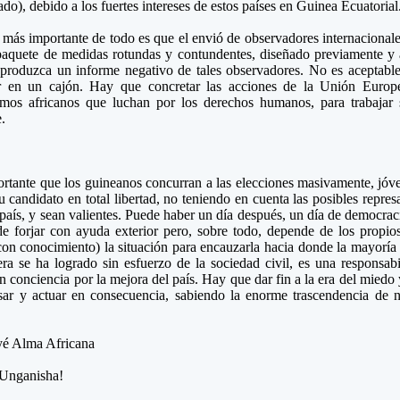
ado), debido a los fuertes intereses de estos países en Guinea Ecuatorial
 más importante de todo es que el envió de observadores internacionales
paquete de medidas rotundas y contundentes, diseñado previamente y 
produzca un informe negativo de tales observadores. No es aceptable 
r en un cajón. Hay que concretar las acciones de la Unión Europ
smos africanos que luchan por los derechos humanos, para trabajar s
.
rtante que los guineanos concurran a las elecciones masivamente, jó
su candidato en total libertad, no teniendo en cuenta las posibles repres
 país, y sean valientes. Puede haber un día después, un día de democr
e forjar con ayuda exterior pero, sobre todo, depende de los propio
con conocimiento) la situación para encauzarla hacia donde la mayoría
ra se ha logrado sin esfuerzo de la sociedad civil, es una responsabi
en conciencia por la mejora del país. Hay que dar fin a la era del mied
sar y actuar en consecuencia, sabiendo la enorme trascendencia de
yé Alma Africana
 Unganisha!