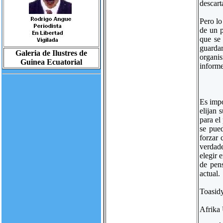
descart
Pero lo
de un 
que se 
guarda
Galeria de Ilustres de
organi
Guinea Ecuatorial
informe
Es impo
elijan 
para el
se pued
forzar 
verdade
elegir 
de pen
actual.
Toasid
Afrika