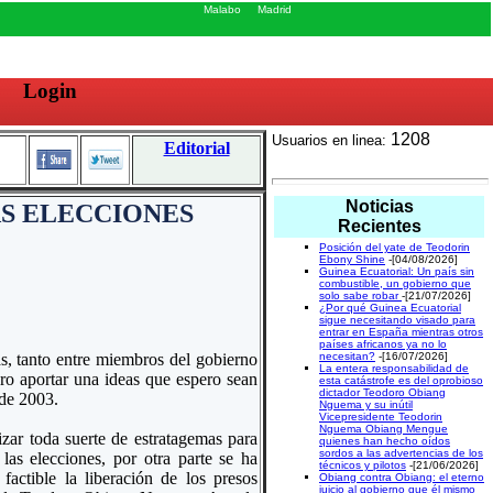
Malabo
Madrid
Login
1208
Usuarios en linea:
Editorial
Noticias
AS ELECCIONES
Recientes
Posición del yate de Teodorin
Ebony Shine
-[04/08/2026]
Guinea Ecuatorial: Un país sin
combustible, un gobierno que
solo sabe robar
-[21/07/2026]
¿Por qué Guinea Ecuatorial
sigue necesitando visado para
entrar en España mientras otros
países africanos ya no lo
as, tanto entre miembros del gobierno
necesitan?
-[16/07/2026]
La entera responsabilidad de
ero aportar una ideas que espero sean
esta catástrofe es del oprobioso
dictador Teodoro Obiang
 de 2003.
Nguema y su inútil
Vicepresidente Teodorin
Nguema Obiang Mengue
izar toda suerte de estratagemas para
quienes han hecho oídos
sordos a las advertencias de los
las elecciones, por otra parte se ha
técnicos y pilotos
-[21/06/2026]
factible la liberación de los presos
Obiang contra Obiang: el eterno
juicio al gobierno que él mismo