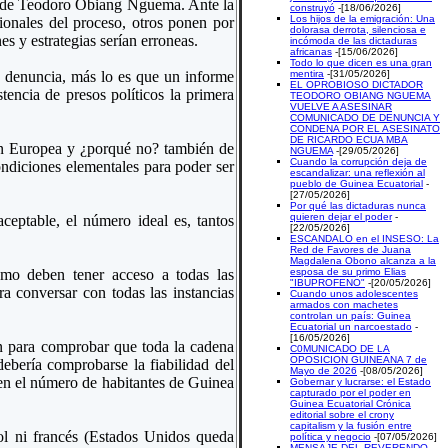
ra de Teodoro Obiang Nguema. Ante la
construyó
-[18/06/2026]
Los hijos de la emigración: Una
ionales del proceso, otros ponen por
dolorasa derrota, silenciosa e
es y estrategias serían erroneas.
incómoda de las dictaduras
africanas
-[15/06/2026]
Todo lo que dicen es una gran
 denuncia, más lo es que un informe
mentira
-[31/05/2026]
EL OPROBIOSO DICTADOR
tencia de presos políticos la primera
TEODORO OBIANG NGUEMA
VUELVE A ASESINAR
COMUNICADO DE DENUNCIA Y
CONDENA POR EL ASESINATO
DE RICARDO ECUA MBA
ión Europea y ¿porqué no? también de
NGUEMA
-[29/05/2026]
Cuando la corrupción deja de
ondiciones elementales para poder ser
escandalizar: una reflexión al
pueblo de Guinea Ecuatorial
-
[27/05/2026]
Por qué las dictaduras nunca
quieren dejar el poder
-
eptable, el número ideal es, tantos
[22/05/2026]
ESCANDALO en el INSESO: La
Red de Favores de Juana
Magdalena Obono alcanza a la
smo deben tener acceso a todas las
esposa de su primo Elias
"IBUPROFENO"
-[20/05/2026]
a conversar con todas las instancias
Cuando unos adolescentes
armados con machetes
controlan un país: Guinea
Ecuatorial un narcoestado
-
[16/05/2026]
ión para comprobar que toda la cadena
C0MUNICADO DE LA
OPOSICION GUINEANA 7 de
ebería comprobarse la fiabilidad del
Mayo de 2026
-[08/05/2026]
en el número de habitantes de Guinea
Gobernar y lucrarse: el Estado
capturado por el poder en
Guinea Ecuatorial Crónica
editorial sobre el crony
capitalism y la fusión entre
ñol ni francés (Estados Unidos queda
política y negocio
-[07/05/2026]
MENSAJE DEL REVERENDO