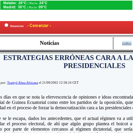
Malabo: 26°C
24°C
| Rocío:
Madrid: 36°C
09°C
| Rocío:
es
Anuncios
Noticias
ESTRATEGIAS ERRÓNEAS CARA A L
PRESIDENCIALES
 por:
Toasiyé Alma Africana
el 21/09/2002 12:58:24 CET
s días en que se nota la efervescencia de opiniones e ideas encontrad
rial de Guinea Ecuatorial como entre los partidos de la oposición, qui
idad en el proceso de forzar la democratización cara a las presidenciales
 se le escapa, dados los antecedentes, que el actual régimen va a util
ar el proceso electoral, de ahí que algún grupo plantea el boicot a 
o por parte de elementos cercanos al régimen dictatorial, que sería 