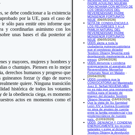
.
PADRE AQUILINO NGUEMA
ONA NCHAMA CON MOTIVO DE
LOS OBSEQUIOS DEL
, se debe condicionar a la existencia
REVERENDISIMO PADRE
MONSEÑOR FORTUNATO
aprobado por la UE, para el caso de
NSUE
-[06/05/2026]
ir sólo para emitir otro informe que
NOTA DE CONDOLENCIAS A
LOS FELIGRESES Y A LA
ea y coordinarlas asimismo con los
FAMILIA NATURAL DEL
REVERENDISIMO PADRE
obre unas bases el día posterior al
MONSEÑOR FORTUNATO
NSUE
-[06/05/2026]
UDDS alerta a toda la
ciudadanía guineoecuatoriana
que el oprobioso dictador
Teodoro Obiang Nguema está
desplazando masivamente a los
presos
-[20/04/2026]
venes y mayores, mujeres y hombres y
UDDS denuncia y condena
alias o chantajes. Piensen en lo mejor
enérgicamente el asesinato del
Reverendísimo Monseñor
acia, derechos humanos y progreso que
Fortunato Nsue en Malabo
-
[20/04/2026]
s guineanos forzar (y digo de nuevo
UDDS considera que la
 realmente quiere. Ninguna transición
CONVOCATORIA del Magistrado
Juez D. Neftali NGUEMA MBA
lidad histórica de todos los votantes
no es más que una propaganda
política para el lavado de
o y de la obediencia ciega, es momento
imagen del dictador Teodoro
 nuestros actos en momentos como el
Obiang Nguema
-[16/03/2026]
Que la visita de Su Santidad
León XIV a Guinea Ecuatorial
no sirva de ajustes de cuenta
entre la familia presidencial y los
prodemocráticos de nuestro
país.
-[12/03/2026]
UDDS, DENUNCIA Y CONDENA
ENERGICAMENTE los recortes
salariales y exige al dictador
Teodoro Obiang la devolución