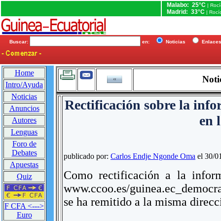
Malabo: 25°C
| Roc
Madrid: 33°C
| Rocí
Buscar:
en:
Noticias
Enlac
Home
Noti
Intro/Ayuda
Noticias
Rectificación sobre la in
Anuncios
en 
Autores
Lenguas
Foro de
Debates
publicado por:
Carlos Endje Ngonde Oma
el 30/0
Apuestas
Como rectificación a la infor
Quiz
www.ccoo.es/guinea.ec_democrat
se ha remitido a la misma direcci
F CFA <--->
Euro