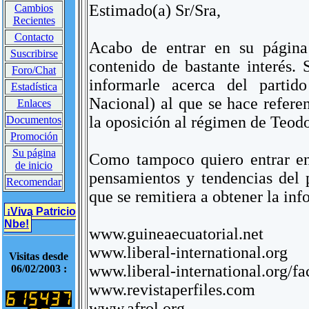
Estimado(a) Sr/Sra,
Cambios
Recientes
Contacto
Acabo de entrar en su págin
Suscribirse
contenido de bastante interés.
Foro/Chat
informarle acerca del parti
Estadística
Nacional) al que se hace referen
Enlaces
la oposición al régimen de Teod
Documentos
Promoción
Su página
Como tampoco quiero entrar en 
de inicio
pensamientos y tendencias del 
Recomendar
que se remitiera a obtener la in
¡Viva Patricio
Nbe!
www.guineaecuatorial.net
www.liberal-international.org
Visitas desde
www.liberal-international.org/fa
06/02/2003 :
www.revistaperfiles.com
www.afrol.org