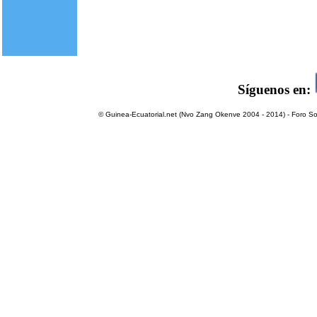
Síguenos en:
© Guinea-Ecuatorial.net (Nvo Zang Okenve 2004 - 2014) - Foro Sol