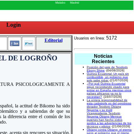
Malabo
Madrid
Login
5172
Usuarios en linea:
Editorial
Noticias
EL DE LOGROÑO
Recientes
Posición del yate de Teodorin
Ebony Shine
-[04/08/2026]
Guinea Ecuatorial: Un país sin
combustible, un gobierno que
solo sabe robar
-[21/07/2026]
RTURA PSICOLOGICAMENTE A
¿Por qué Guinea Ecuatorial
sigue necesitando visado para
entrar en España mientras otros
países africanos ya no lo
necesitan?
-[16/07/2026]
La entera responsabilidad de
esta catástrofe es del oprobioso
spañol, la actitud de Bikomo ha sido
dictador Teodoro Obiang
Nguema y su inútil
roblemático y a sabiendas de que su
Vicepresidente Teodorin
 la diferencia entre el común de los
Nguema Obiang Mengue
quienes han hecho oídos
ado.
sordos a las advertencias de los
técnicos y pilotos
-[21/06/2026]
Obiang contra Obiang: el eterno
ste, acepta sin rencores su situación,
juicio al gobierno que él mismo