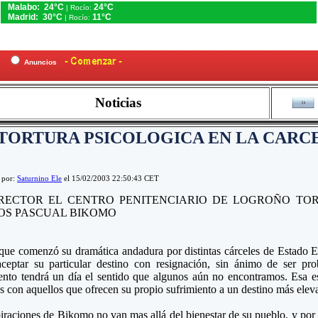
Malabo: 24°C
24°C
| Rocío:
Madrid: 30°C
11°C
| Rocío:
es
Anuncios
Noticias
TORTURA PSICOLOGICA EN LA CARC
 por:
Saturnino Ele
el 15/02/2003 22:50:43 CET
IRECTOR EL CENTRO PENITENCIARIO DE LOGROÑO TO
OS PASCUAL BIKOMO
ue comenzó su dramática andadura por distintas cárceles de Estado E
aceptar su particular destino con resignación, sin ánimo de ser p
ento tendrá un día el sentido que algunos aún no encontramos. Esa es
s con aquellos que ofrecen su propio sufrimiento a un destino más elev
iraciones de Bikomo no van mas allá del bienestar de su pueblo, y por e