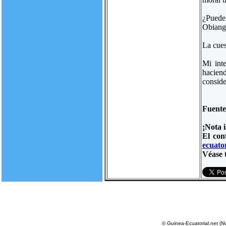
¿Puede 
Obiang
La cues
Mi inte
haciend
conside
Fuent
¡Nota 
El con
ecuator
Véase 
© Guinea-Ecuatorial.net (N