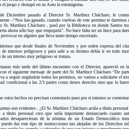
n el juego y destapó en su Auto la estratagema.
de Diciembre pasado al Director Sr. Martínez Chácharo, le comun
mente –“Nos has ganado, cuando vuelvas de este permiso te daremos e
do Sr. Martínez Chácharo , pasó por la Biblioteca en donde Santos tra
ierta ahora sólo hay que empujarla”. No hace falta ser un lince para dars
provocar en alguien que lleva tanto tiempo encerrado.
idemos que desde finales de Noviembre y por orden expresa del cita
de internos peligrosos y para salir a su destino debía ir en todo m
 de un interno muy peligroso se tratara.
anas más tarde del último encuentro con el Director, apareció en la
con el siguiente mensaje de parte del Sr. Martínez Chácharo “De parte
va a seguir negándote todos los permisos, no vamos a solicitarte el te
rtad condicional a las 2/3 partes como tienes derecho sino que lo harem
e estos hechos no precisan comentario pues por si mismos se comentan
untas son evidentes . ¿El Sr. Martínez Chácharo actúa a título personal
 a título personal creo que sería importante denunciarlo cuanto ant
dados desaparecieran de la nómina de un Estado Democrático inmed
puede dar este tipo de instrucciones tan alejadas de los Derechos m
iene quién las cumple a sabiendas de que son injustas y moralmente re