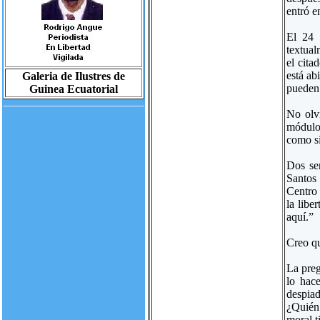
entró e
El 24 
textual
el cita
está ab
Galeria de Ilustres de
pueden 
Guinea Ecuatorial
No olv
módulo 
como si
Dos sem
Santos 
Centro 
la libe
aquí.”
Creo qu
La preg
lo hace
despia
¿Quién 
moral t