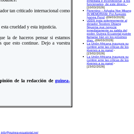
inmediata e incondicional, a los
funcionarios, de este dinero.
-
[10/03/2026]
ador tan criticado internacional como
Florentino – Adyaba Nve Mbang
IN MEMORIAM. Por Augusto
Iyanga Pend
-[09/03/2026]
UDDS insta solemnemente al
dictador Teodoro Obiang
sta crueldad y esta injusticia.
Nguema que negocie
inmediatamente su salida del
poder. Guinea Ecuatorial puede
que la de haceros pensar si estamos
llamarse Irán en los próximos
días.
-[06/03/2026]
s que esto continue. Dejo a vuestra
La Unión Africana inaugura su
cumbre ante las críticas de los
jóvenes a su papel
-
[15/02/2026]
La Unión Africana inaugura su
cumbre ante las críticas de los
jóvenes a su papel
-
[15/02/2026]
 opinión de la redacción de
guinea-
:
info@guinea-ecuatorial.net