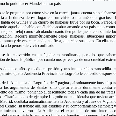
omo lo pudo hacer Mandela en su país.
se le pregunta por cómo vive en la cárcel, jamás cuenta sino alabanzas 
cia a la dureza de ese lugar con un chiste o una anécdota graciosa. E
habla de Guinea y un chorro de historias fluye por su boca. Parece, e
todo aquel que hable con él debe acabar amando a su país tanto como 
 reojo su reloj como calculando cuanto tiempo le queda con su interlo
icación. Recorre milimétricamente calles, historias, situaciones impo
 apunta y de vez en cuando, confiesa, que relee sus notas. En ellas n
cia a lo penoso de vivir confinado.
, se ha convertido en un fajador extraordinario, pero los que sabem
ión de hacerla pública, por cuanto nos parece ya de una crueldad extre
s de cinco años y medio en prisión y tras innumerables zancadillas 
permiso que la Audiencia Provincial de Logroño le concedió después de
 de la Audiencia de Logroño, de 7 páginas, absolutamente inusual para
ba los argumentos de Santos, sino que arremetía duramente contra el
ento del mismo, poniendo al descubierto todas y cada una de las tretas 
s. Citaré a modo de ejemplo: Logroño no consideraba que tuviera arral
 Madrid, ocultaba automáticamente a la Audiencia y al Juez de Vigilanc
del Centro, su trabajo allí, sus estudios y su comportamiento ejemplar;
cedimiento, enviaron a la Audiencia el expediente de otro interno c
 del recurso, ésta lo anular y obligara a tramitar uno nuevo. La Audi