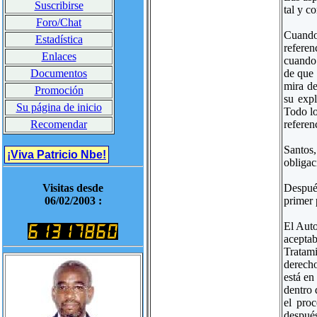
Suscribirse
tal y c
Foro/Chat
Cuando 
Estadística
referen
Enlaces
cuando 
de que 
Documentos
mira de
Promoción
su expl
Su página de inicio
Todo lo
referen
Recomendar
Santos
¡Viva Patricio Nbe!
obligac
Despué
Visitas desde
primer 
06/02/2003 :
El Auto
acepta
Tratami
derecho
está en
dentro 
el pro
después