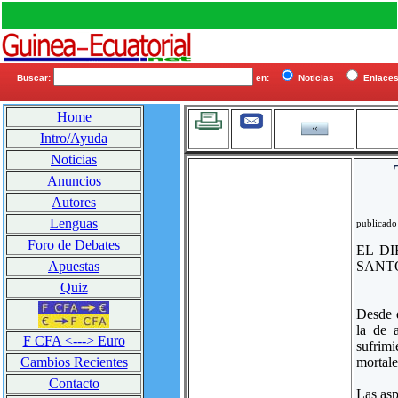
Buscar:
en:
Noticias
Enlac
Home
Intro/Ayuda
Noticias
Anuncios
Autores
Lenguas
publicado
Foro de Debates
EL D
SANT
Apuestas
Quiz
Desde q
la de 
F CFA <---> Euro
sufrimi
mortale
Cambios Recientes
Contacto
Las asp