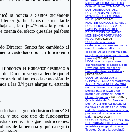
PADRE AQUILINO NGUEMA
ONA NCHAMA CON MOTIVO DE
LOS OBSEQUIOS DEL
REVERENDISIMO PADRE
icó la noticia a Santos diciéndole
MONSEÑOR FORTUNATO
NSUE
-[06/05/2026]
l tercer grado”. Unos días más tarde
NOTA DE CONDOLENCIAS A
bajaba y le dijo –“Santos la puerta a
LOS FELIGRESES Y A LA
FAMILIA NATURAL DEL
e cuenta del efecto que tales palabras
REVERENDISIMO PADRE
MONSEÑOR FORTUNATO
NSUE
-[06/05/2026]
UDDS alerta a toda la
ciudadanía guineoecuatoriana
do Director, Santos fue cambiado al
que el oprobioso dictador
omento custodiado por un funcionario
Teodoro Obiang Nguema está
desplazando masivamente a los
presos
-[20/04/2026]
UDDS denuncia y condena
enérgicamente el asesinato del
 Biblioteca el Educador destinado a
Reverendísimo Monseñor
Fortunato Nsue en Malabo
-
 del Director vengo a decirte que el
[20/04/2026]
UDDS considera que la
rcer grado ni tampoco la concesión de
CONVOCATORIA del Magistrado
os a las 3/4 para alargar tu estancia
Juez D. Neftali NGUEMA MBA
no es más que una propaganda
política para el lavado de
imagen del dictador Teodoro
Obiang Nguema
-[16/03/2026]
.
Que la visita de Su Santidad
León XIV a Guinea Ecuatorial
no sirva de ajustes de cuenta
 o lo hace siguiendo instrucciones? Si
entre la familia presidencial y los
prodemocráticos de nuestro
es, y que este tipo de funcionarios
país.
-[12/03/2026]
UDDS, DENUNCIA Y CONDENA
iatamente. Si sigue instrucciones,
ENERGICAMENTE los recortes
ínimos de la persona y qué categoría
salariales y exige al dictador
Teodoro Obiang la devolución
probables?