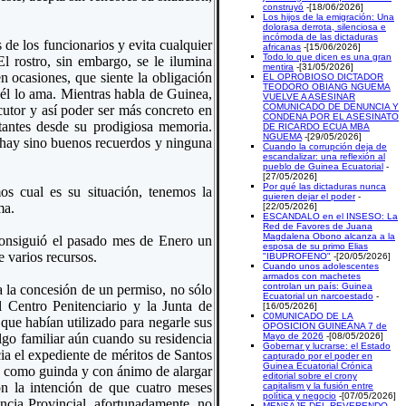
construyó
-[18/06/2026]
Los hijos de la emigración: Una
dolorasa derrota, silenciosa e
incómoda de las dictaduras
de los funcionarios y evita cualquier
africanas
-[15/06/2026]
Todo lo que dicen es una gran
l rostro, sin embargo, se le ilumina
mentira
-[31/05/2026]
n ocasiones, que siente la obligación
EL OPROBIOSO DICTADOR
TEODORO OBIANG NGUEMA
él lo ama. Mientras habla de Guinea,
VUELVE A ASESINAR
COMUNICADO DE DENUNCIA Y
cutor y así poder ser más concreto en
CONDENA POR EL ASESINATO
rtantes desde su prodigiosa memoria.
DE RICARDO ECUA MBA
NGUEMA
-[29/05/2026]
o hay sino buenos recuerdos y ninguna
Cuando la corrupción deja de
escandalizar: una reflexión al
pueblo de Guinea Ecuatorial
-
[27/05/2026]
Por qué las dictaduras nunca
os cual es su situación, tenemos la
quieren dejar el poder
-
ma.
[22/05/2026]
ESCANDALO en el INSESO: La
Red de Favores de Juana
Magdalena Obono alcanza a la
consiguió el pasado mes de Enero un
esposa de su primo Elias
 varios recursos.
"IBUPROFENO"
-[20/05/2026]
Cuando unos adolescentes
armados con machetes
controlan un país: Guinea
 la concesión de un permiso, no sólo
Ecuatorial un narcoestado
-
 Centro Penitenciario y la Junta de
[16/05/2026]
C0MUNICADO DE LA
que habían utilizado para negarle sus
OPOSICION GUINEANA 7 de
go familiar aún cuando su residencia
Mayo de 2026
-[08/05/2026]
Gobernar y lucrarse: el Estado
ia el expediente de méritos de Santos
capturado por el poder en
Guinea Ecuatorial Crónica
 y como guinda y con ánimo de alargar
editorial sobre el crony
on la intención de que cuatro meses
capitalism y la fusión entre
política y negocio
-[07/05/2026]
encia Provincial, afortunadamente, no
MENSAJE DEL REVERENDO