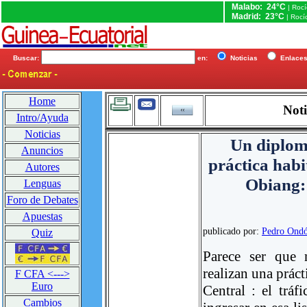
Malabo: 24°C
| Roc
Madrid: 23°C
| Rocí
Buscar:
en:
Noticias
Enlac
Home
Noti
Intro/Ayuda
Noticias
Un diplom
Anuncios
práctica habi
Autores
Obiang
Lenguas
Foro de Debates
Apuestas
publicado por:
Pedro Ond
Quiz
Parece ser que
realizan una práct
F CFA <--->
Euro
Central : el trá
Cambios