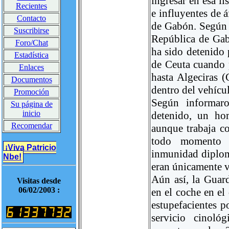
ingresar en esa li
Recientes
e influyentes de 
Contacto
de Gabón. Según e
Suscribirse
República de Gab
Foro/Chat
ha sido detenido 
Estadística
de Ceuta cuando 
Enlaces
hasta Algeciras 
Documentos
dentro del vehícul
Promoción
Según informaro
Su página de
inicio
detenido, un ho
Recomendar
aunque trabaja c
todo momento e
¡Viva Patricio
inmunidad diplom
Nbe!
eran únicamente va
Aún así, la Guard
Visitas desde
06/02/2003 :
en el coche en el 
estupefacientes p
servicio cinoló