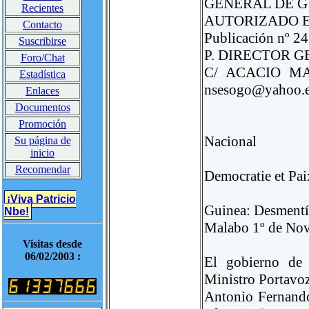
GENERAL DE G
Recientes
AUTORIZADO EL
Contacto
Publicación nº 24
Suscribirse
P. DIRECTOR 
Foro/Chat
C/ ACACIO MAÑ
Estadística
nsesogo@yahoo.e
Enlaces
Documentos
Promoción
Nacional
Su página de
inicio
Recomendar
Democratie et Pai
¡Viva Patricio
Guinea: Desmentí
Nbe!
Malabo 1º de Nov
Visitas desde
06/02/2003 :
El gobierno de 
Ministro Portavo
Antonio Fernando