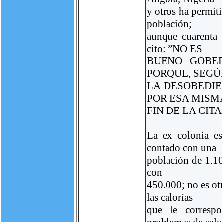
y otros ha permit
población;
aunque cuarenta 
cito: ”NO ES
BUENO GOBE
PORQUE, SEGÚ
LA DESOBEDIE
POR ESA MISM
FIN DE LA CITA
La ex colonia e
contado con una
población de 1.10
con
450.000; no es ot
las calorías
que le corresp
problemas de salu