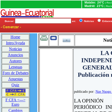
Malabo: 24°C
| Roc
Madrid: 23°C
| Rocí
Buscar:
en:
Noticias
Enlac
Home
Noti
Intro/Ayuda
Noticias
LA 
Anuncios
INDEPEN
Autores
GENERAL
Lenguas
Foro de Debates
Publicación 
Apuestas
Quiz
publicado por:
Nze Nsogo
LA OPINIÓN
F CFA <--->
Euro
PERIÓDICO I
Cambios