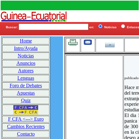
Buscar:
en:
Noticias
Enlac
Home
Intro/Ayuda
Noticias
Anuncios
Autores
Lenguas
publicado
Foro de Debates
Hace ma
del ter
Apuestas
extranj
Quiz
experi
estudia
El dia 
F CFA <---> Euro
panica 
de 300 
Cambios Recientes
en la 
Contacto
deseo a