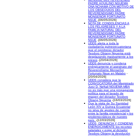
PADRE AQUILINO NGUEMA
ONA NCHAMA CON MOTIVO DE
LOS OBSEQUIOS DEL
REVERENDISIMO PADRE
MONSEÑOR FORTUNATO
NSUE
-[06/05/2026]
NOTA DE CONDOLENCIAS A
LOS FELIGRESES Y A LA
FAMILIA NATURAL DEL
REVERENDISIMO PADRE
MONSEÑOR FORTUNATO
NSUE
-[06/05/2026]
UDDS alerta a toda la
ciudadanía guineoecuatoriana
que el oprobioso dictador
Teodoro Obiang Nguema está
desplazando masivamente a los
presos
-[20/04/2026]
UDDS denuncia y condena
enérgicamente el asesinato del
Reverendísimo Monseñor
Fortunato Nsue en Malabo
-
[20/04/2026]
UDDS considera que la
CONVOCATORIA del Magistrado
Juez D. Neftali NGUEMA MBA
no es más que una propaganda
política para el lavado de
imagen del dictador Teodoro
Obiang Nguema
-[16/03/2026]
Que la visita de Su Santidad
León XIV a Guinea Ecuatorial
no sirva de ajustes de cuenta
entre la familia presidencial y los
prodemocráticos de nuestro
país.
-[12/03/2026]
UDDS, DENUNCIA Y CONDENA
ENERGICAMENTE los recortes
salariales y exige al dictador
Teodoro Obiang la devolución