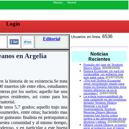
Malabo
Madrid
Login
6536
Usuarios en linea:
Editorial
Noticias
neanos en Argelia
Recientes
Posición del yate de Teodorin
Ebony Shine
-[04/08/2026]
Guinea Ecuatorial: Un país sin
combustible, un gobierno que
solo sabe robar
-[21/07/2026]
la historia de su existencia.Se trata
¿Por qué Guinea Ecuatorial
sigue necesitando visado para
muertos (de entre ellos, estudiantes
entrar en España mientras otros
países africanos ya no lo
teras por los suelos; aquello fue una
necesitan?
-[16/07/2026]
geros residentes, asi como para los
La entera responsabilidad de
esta catástrofe es del oprobioso
uatorial.
dictador Teodoro Obiang
Nguema y su inútil
de unos 5,7 grados; aquello trajo una
Vicepresidente Teodorin
 Boumerdes, entre otras; haciendo mas
Nguema Obiang Mengue
quienes han hecho oídos
te guineano finalista en petroquimica
sordos a las advertencias de los
uestra comunidad y al mismo tiempo,
técnicos y pilotos
-[21/06/2026]
Obiang contra Obiang: el eterno
deroso, y en particular a este buena
juicio al gobierno que él mismo