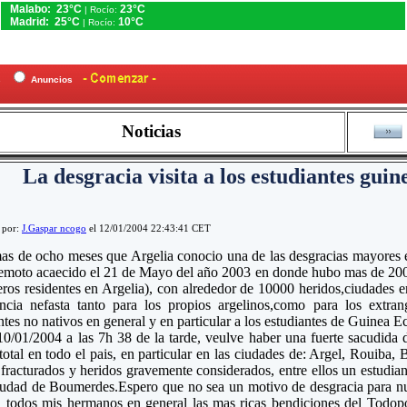
Malabo: 23°C
23°C
| Rocío:
Madrid: 25°C
10°C
| Rocío:
es
Anuncios
Noticias
La desgracia visita a los estudiantes gui
 por:
J.Gaspar ncogo
el 12/01/2004 22:43:41 CET
s de ocho meses que Argelia conocio una de las desgracias mayores en 
remoto acaecido el 21 de Mayo del año 2003 en donde hubo mas de 2000 
eros residentes en Argelia), con alrededor de 10000 heridos,ciudades en
encia nefasta tanto para los propios argelinos,como para los extran
ntes no nativos en general y en particular a los estudiantes de Guinea Ec
10/01/2004 a las 7h 38 de la tarde, veulve haber una fuerte sacudida 
total en todo el pais, en particular en las ciudades de: Argel, Rouiba,
fracturados y heridos gravemente considerados, entre ellos un estudian
ciudad de Boumerdes.Espero que no sea un motivo de desgracia para n
 todos mis hermanos en general las mas ricas bendiciones del Todopo