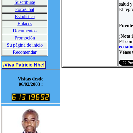
Suscribirse
salud y
El repr
Foro/Chat
Estadística
Enlaces
Fuent
Documentos
¡Nota 
Promoción
El con
Su página de inicio
ecuator
Véase 
Recomendar
¡Viva Patricio Nbe!
Visitas desde
06/02/2003 :