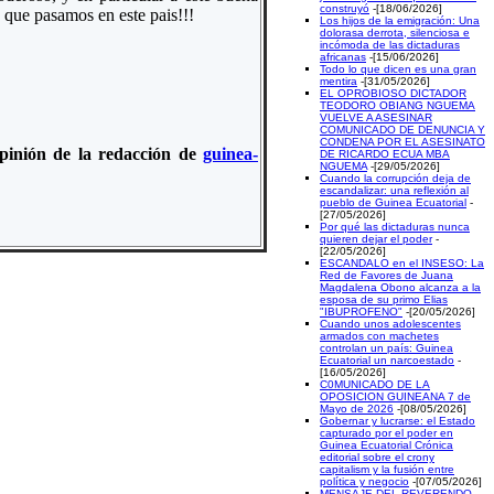
construyó
-[18/06/2026]
s que pasamos en este pais!!!
Los hijos de la emigración: Una
dolorasa derrota, silenciosa e
incómoda de las dictaduras
africanas
-[15/06/2026]
Todo lo que dicen es una gran
mentira
-[31/05/2026]
EL OPROBIOSO DICTADOR
TEODORO OBIANG NGUEMA
VUELVE A ASESINAR
COMUNICADO DE DENUNCIA Y
CONDENA POR EL ASESINATO
 opinión de la redacción de
guinea-
DE RICARDO ECUA MBA
NGUEMA
-[29/05/2026]
Cuando la corrupción deja de
escandalizar: una reflexión al
pueblo de Guinea Ecuatorial
-
[27/05/2026]
Por qué las dictaduras nunca
quieren dejar el poder
-
[22/05/2026]
ESCANDALO en el INSESO: La
Red de Favores de Juana
Magdalena Obono alcanza a la
esposa de su primo Elias
"IBUPROFENO"
-[20/05/2026]
Cuando unos adolescentes
armados con machetes
controlan un país: Guinea
Ecuatorial un narcoestado
-
[16/05/2026]
C0MUNICADO DE LA
OPOSICION GUINEANA 7 de
Mayo de 2026
-[08/05/2026]
Gobernar y lucrarse: el Estado
capturado por el poder en
Guinea Ecuatorial Crónica
editorial sobre el crony
capitalism y la fusión entre
política y negocio
-[07/05/2026]
MENSAJE DEL REVERENDO