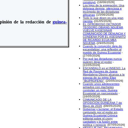
construyó
-[18/06/2026]
Los hijos de la emigración: Una
dolorasa derrota, silenciosa e
incómoda de las dictaduras
africanas
-[15/06/2026]
Todo lo que dicen es una gran
 opinión de la redacción de
guinea-
mentira
-[31/05/2026]
EL OPROBIOSO DICTADOR
TEODORO OBIANG NGUEMA
VUELVE A ASESINAR
COMUNICADO DE DENUNCIA Y
CONDENA POR EL ASESINATO
DE RICARDO ECUA MBA
NGUEMA
-[29/05/2026]
Cuando la corrupción deja de
escandalizar: una reflexión al
pueblo de Guinea Ecuatorial
-
[27/05/2026]
Por qué las dictaduras nunca
quieren dejar el poder
-
[22/05/2026]
ESCANDALO en el INSESO: La
Red de Favores de Juana
Magdalena Obono alcanza a la
esposa de su primo Elias
"IBUPROFENO"
-[20/05/2026]
Cuando unos adolescentes
armados con machetes
controlan un país: Guinea
Ecuatorial un narcoestado
-
[16/05/2026]
C0MUNICADO DE LA
OPOSICION GUINEANA 7 de
Mayo de 2026
-[08/05/2026]
Gobernar y lucrarse: el Estado
capturado por el poder en
Guinea Ecuatorial Crónica
editorial sobre el crony
capitalism y la fusión entre
política y negocio
-[07/05/2026]
MENSAJE DEL REVERENDO