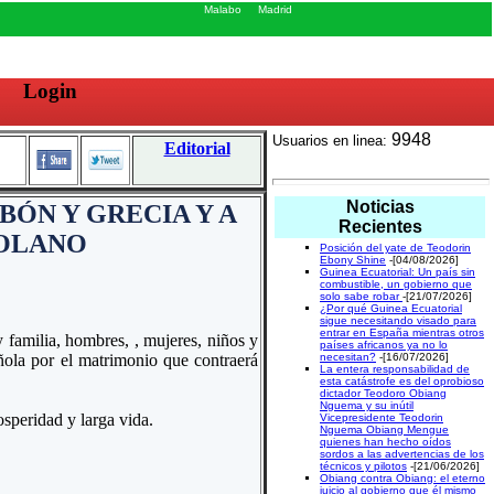
Malabo
Madrid
Login
9948
Usuarios en linea:
Editorial
Noticias
BÓN Y GRECIA Y A
Recientes
SOLANO
Posición del yate de Teodorin
Ebony Shine
-[04/08/2026]
Guinea Ecuatorial: Un país sin
combustible, un gobierno que
solo sabe robar
-[21/07/2026]
¿Por qué Guinea Ecuatorial
sigue necesitando visado para
entrar en España mientras otros
 familia, hombres, , mujeres, niños y
países africanos ya no lo
ñola por el matrimonio que contraerá
necesitan?
-[16/07/2026]
La entera responsabilidad de
esta catástrofe es del oprobioso
dictador Teodoro Obiang
Nguema y su inútil
speridad y larga vida.
Vicepresidente Teodorin
Nguema Obiang Mengue
quienes han hecho oídos
sordos a las advertencias de los
técnicos y pilotos
-[21/06/2026]
Obiang contra Obiang: el eterno
juicio al gobierno que él mismo