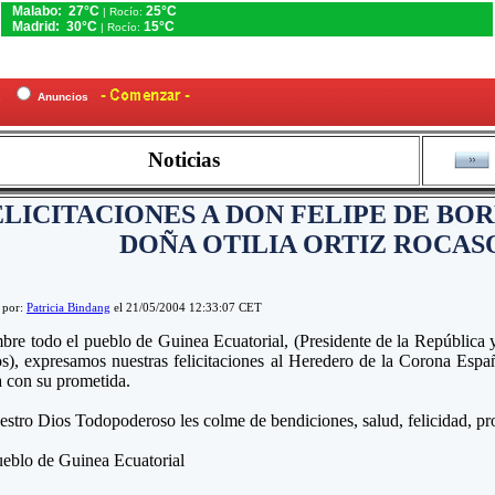
Malabo: 27°C
25°C
| Rocío:
Madrid: 30°C
15°C
| Rocío:
es
Anuncios
Noticias
ELICITACIONES A DON FELIPE DE BOR
DOÑA OTILIA ORTIZ ROCA
 por:
Patricia Bindang
el 21/05/2004 12:33:07 CET
re todo el pueblo de Guinea Ecuatorial, (Presidente de la República y
s), expresamos nuestras felicitaciones al Heredero de la Corona Espa
 con su prometida.
stro Dios Todopoderoso les colme de bendiciones, salud, felicidad, pro
eblo de Guinea Ecuatorial