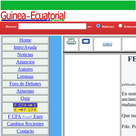
Buscar:
en:
Noticias
Enlac
Home
Intro/Ayuda
Noticias
F
Anuncios
Autores
Lenguas
Foro de Debates
publicado
Apuestas
En nomb
Quiz
anciano
mañana
Que nue
F CFA <---> Euro
Cambios Recientes
Fdo. Pu
Contacto