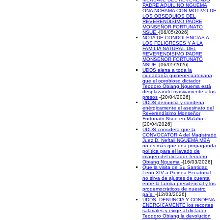
PADRE AQUILINO NGUEMA
ONA NCHAMA CON MOTIVO DE
LOS OBSEQUIOS DEL
REVERENDISIMO PADRE
MONSEÑOR FORTUNATO
NSUE
-[06/05/2026]
NOTA DE CONDOLENCIAS A
LOS FELIGRESES Y A LA
FAMILIA NATURAL DEL
REVERENDISIMO PADRE
MONSEÑOR FORTUNATO
NSUE
-[06/05/2026]
UDDS alerta a toda la
ciudadanía guineoecuatoriana
que el oprobioso dictador
Teodoro Obiang Nguema está
desplazando masivamente a los
presos
-[20/04/2026]
UDDS denuncia y condena
enérgicamente el asesinato del
Reverendísimo Monseñor
Fortunato Nsue en Malabo
-
[20/04/2026]
UDDS considera que la
CONVOCATORIA del Magistrado
Juez D. Neftali NGUEMA MBA
no es más que una propaganda
política para el lavado de
imagen del dictador Teodoro
Obiang Nguema
-[16/03/2026]
Que la visita de Su Santidad
León XIV a Guinea Ecuatorial
no sirva de ajustes de cuenta
entre la familia presidencial y los
prodemocráticos de nuestro
país.
-[12/03/2026]
UDDS, DENUNCIA Y CONDENA
ENERGICAMENTE los recortes
salariales y exige al dictador
Teodoro Obiang la devolución