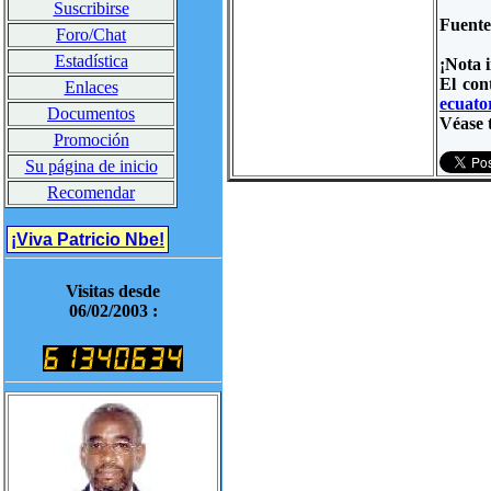
Suscribirse
Fuent
Foro/Chat
Estadística
¡Nota 
El con
Enlaces
ecuator
Documentos
Véase 
Promoción
Su página de inicio
Recomendar
¡Viva Patricio Nbe!
Visitas desde
06/02/2003 :