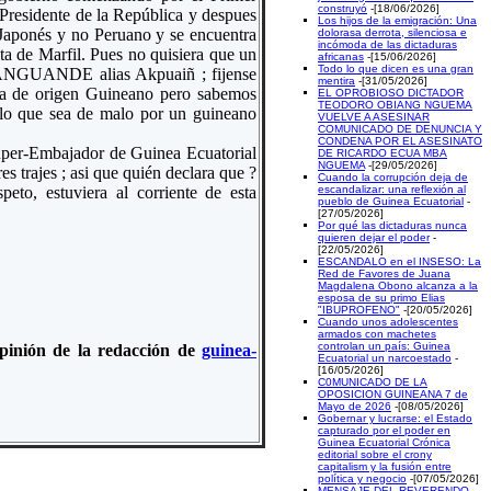
construyó
-[18/06/2026]
Presidente de la República y despues
Los hijos de la emigración: Una
 Japonés y no Peruano y se encuentra
dolorasa derrota, silenciosa e
incómoda de las dictaduras
ta de Marfil. Pues no quisiera que un
africanas
-[15/06/2026]
Todo lo que dicen es una gran
NANGUANDE alias Akpuaiñ ; fijense
mentira
-[31/05/2026]
sea de origen Guineano pero sabemos
EL OPROBIOSO DICTADOR
TEODORO OBIANG NGUEMA
o lo que sea de malo por un guineano
VUELVE A ASESINAR
COMUNICADO DE DENUNCIA Y
CONDENA POR EL ASESINATO
uper-Embajador de Guinea Ecuatorial
DE RICARDO ECUA MBA
NGUEMA
-[29/05/2026]
rajes ; asi que quién declara que ?
Cuando la corrupción deja de
eto, estuviera al corriente de esta
escandalizar: una reflexión al
pueblo de Guinea Ecuatorial
-
[27/05/2026]
Por qué las dictaduras nunca
quieren dejar el poder
-
[22/05/2026]
ESCANDALO en el INSESO: La
Red de Favores de Juana
Magdalena Obono alcanza a la
esposa de su primo Elias
"IBUPROFENO"
-[20/05/2026]
Cuando unos adolescentes
armados con machetes
controlan un país: Guinea
 opinión de la redacción de
guinea-
Ecuatorial un narcoestado
-
[16/05/2026]
C0MUNICADO DE LA
OPOSICION GUINEANA 7 de
Mayo de 2026
-[08/05/2026]
Gobernar y lucrarse: el Estado
capturado por el poder en
Guinea Ecuatorial Crónica
editorial sobre el crony
capitalism y la fusión entre
política y negocio
-[07/05/2026]
MENSAJE DEL REVERENDO