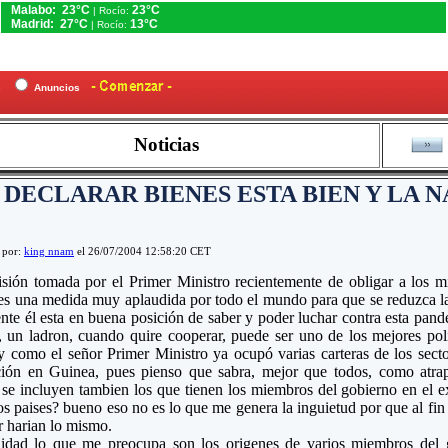
Malabo: 23°C
23°C
| Rocío:
Madrid: 27°C
13°C
| Rocío:
es
Anuncios
Noticias
DECLARAR BIENES ESTA BIEN Y LA 
 por:
king nnam
el 26/07/2004 12:58:20 CET
sión tomada por el Primer Ministro recientemente de obligar a los m
es una medida muy aplaudida por todo el mundo para que se reduzca la
nte él esta en buena posición de saber y poder luchar contra esta pan
, un ladron, cuando quire cooperar, puede ser uno de los mejores poli
y como el señor Primer Ministro ya ocupó varias carteras de los secto
ción en Guinea, pues pienso que sabra, mejor que todos, como atrap
 se incluyen tambien los que tienen los miembros del gobierno en el ex
os paises? bueno eso no es lo que me genera la inguietud por que al fin y
r harian lo mismo.
lidad lo que me preocupa son los origenes de varios miembros del