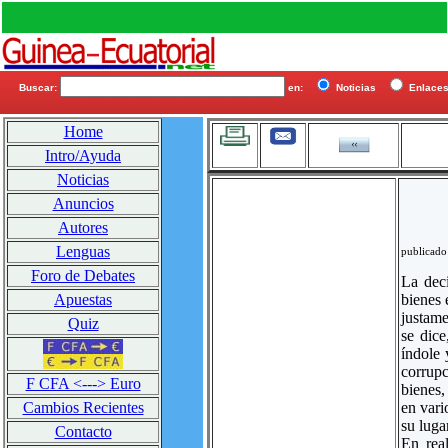
Buscar:
en:
Noticias
Enlac
Home
Intro/Ayuda
Noticias
Anuncios
Autores
Lenguas
publicado
Foro de Debates
La deci
bienes 
Apuestas
justame
Quiz
se dice
índole 
corrup
F CFA <---> Euro
bienes,
en vari
Cambios Recientes
su luga
Contacto
En rea