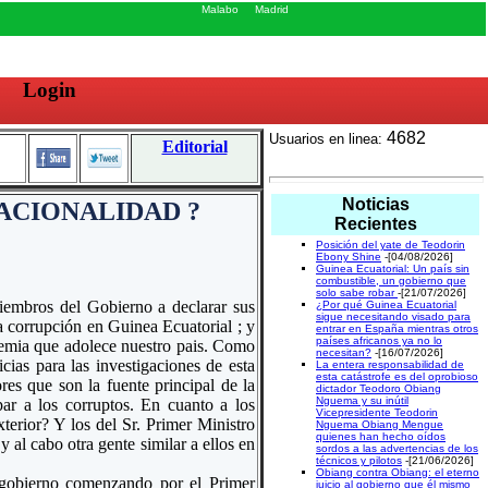
Malabo
Madrid
Login
4682
Usuarios en linea:
Editorial
Noticias
NACIONALIDAD ?
Recientes
Posición del yate de Teodorin
Ebony Shine
-[04/08/2026]
Guinea Ecuatorial: Un país sin
combustible, un gobierno que
solo sabe robar
-[21/07/2026]
iembros del Gobierno a declarar sus
¿Por qué Guinea Ecuatorial
sigue necesitando visado para
 corrupción en Guinea Ecuatorial ; y
entrar en España mientras otros
países africanos ya no lo
demia que adolece nuestro pais. Como
necesitan?
-[16/07/2026]
cias para las investigaciones de esta
La entera responsabilidad de
esta catástrofe es del oprobioso
res que son la fuente principal de la
dictador Teodoro Obiang
Nguema y su inútil
ar a los corruptos. En cuanto a los
Vicepresidente Teodorin
terior? Y los del Sr. Primer Ministro
Nguema Obiang Mengue
quienes han hecho oídos
 al cabo otra gente similar a ellos en
sordos a las advertencias de los
técnicos y pilotos
-[21/06/2026]
Obiang contra Obiang: el eterno
 gobierno comenzando por el Primer
juicio al gobierno que él mismo