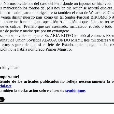
o. No nos olvidemos del caso del Peru donde un japones se hizo votar 
r malversado los fondos del pais hoy en dia recien se acordó que era
ta a su madre patria de origen ; esta tambien el caso de Watarra en Cos
r venga dirigir nuestro pais como un tal Santos-Pascual BIKOMO 
 nombre no hace ninguna apelación o intuición a que el sujeto no 
ue es calabar. Prefiero que sea asesinado, maltratado, robado o tod
 : de padre y madre que por un extrangero.
osa, no se olviden de que el Sr. ABIA BITEO le robó al entonces Exs
xtinguida Union Soviética ABAGA ONDO MAYE tres mil dolares y tres t
, estoy seguro de que si el Jefe de Estado, quien tengo mucho resp
ción no le habria nombrado Primer Ministro.
s
e:
king nnam
importante!
tenido de los artículos publicados no refleja necesariamente la
ial.net
también la declaración sobre el uso de
seudónimos