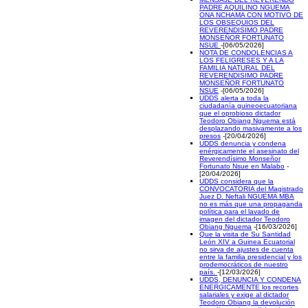
PADRE AQUILINO NGUEMA
ONA NCHAMA CON MOTIVO DE
LOS OBSEQUIOS DEL
REVERENDISIMO PADRE
MONSEÑOR FORTUNATO
NSUE
-[06/05/2026]
NOTA DE CONDOLENCIAS A
LOS FELIGRESES Y A LA
FAMILIA NATURAL DEL
REVERENDISIMO PADRE
MONSEÑOR FORTUNATO
NSUE
-[06/05/2026]
UDDS alerta a toda la
ciudadanía guineoecuatoriana
que el oprobioso dictador
Teodoro Obiang Nguema está
desplazando masivamente a los
presos
-[20/04/2026]
UDDS denuncia y condena
enérgicamente el asesinato del
Reverendísimo Monseñor
Fortunato Nsue en Malabo
-
[20/04/2026]
UDDS considera que la
CONVOCATORIA del Magistrado
Juez D. Neftali NGUEMA MBA
no es más que una propaganda
política para el lavado de
imagen del dictador Teodoro
Obiang Nguema
-[16/03/2026]
Que la visita de Su Santidad
León XIV a Guinea Ecuatorial
no sirva de ajustes de cuenta
entre la familia presidencial y los
prodemocráticos de nuestro
país.
-[12/03/2026]
UDDS, DENUNCIA Y CONDENA
ENERGICAMENTE los recortes
salariales y exige al dictador
Teodoro Obiang la devolución