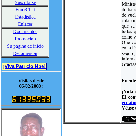
Suscribirse
Ministr
de habe
Foro/Chat
de vuel
Estadística
calaba
Enlaces
que su
todos q
Documentos
como yo
Promoción
Otra c
Su página de inicio
en la E
seguro
Recomendar
informa
Gracia
¡Viva Patricio Nbe!
Fuent
Visitas desde
06/02/2003 :
¡Nota 
El con
ecuator
Véase 