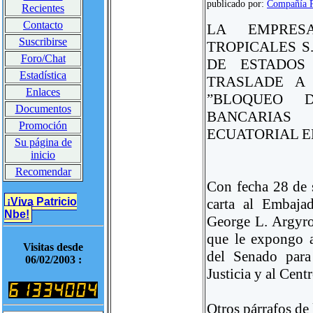
publicado por:
Compañía P
Recientes
Contacto
LA EMPRES
Suscribirse
TROPICALES S
Foro/Chat
DE ESTADOS
Estadística
TRASLADE A 
Enlaces
”BLOQUEO 
Documentos
BANCARIAS
Promoción
ECUATORIAL E
Su página de
inicio
Recomendar
Con fecha 28 de s
carta al Embaja
¡Viva Patricio
Nbe!
George L. Argyros
que le expongo 
Visitas desde
del Senado para
06/02/2003 :
Justicia y al Cent
Otros párrafos de 