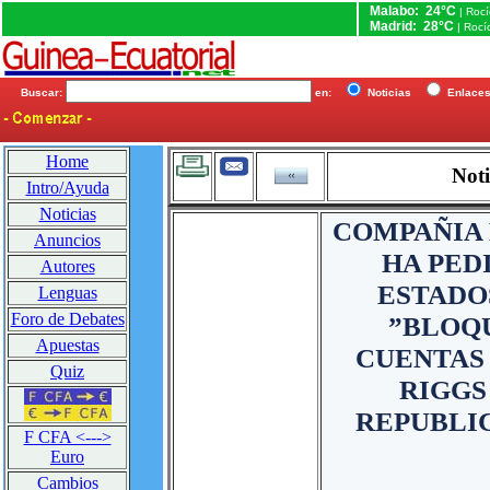
Malabo: 24°C
| Roc
Madrid: 28°C
| Rocí
Buscar:
en:
Noticias
Enlac
Home
Noti
Intro/Ayuda
Noticias
COMPAÑIA 
Anuncios
HA PED
Autores
ESTADO
Lenguas
Foro de Debates
”BLOQ
Apuestas
CUENTAS 
Quiz
RIGGS
REPUBLI
F CFA <--->
Euro
Cambios