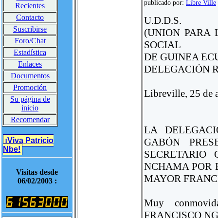
publicado por:
Libre Ville
Recientes
Contacto
U.D.D.S.
Suscribirse
(UNION PARA
Foro/Chat
SOCIAL
Estadística
DE GUINEA EC
Enlaces
DELEGACIÓN 
Documentos
Promoción
Libreville, 25 de 
Su página de
inicio
Recomendar
LA DELEGACI
GABÓN PRES
¡Viva Patricio
Nbe!
SECRETARIO 
NCHAMA POR 
Visitas desde
MAYOR FRANC
06/02/2003 :
Muy conmovida
FRANCISCO NGUE