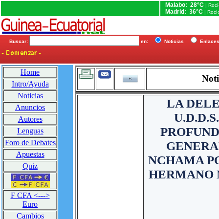
Malabo: 28°C
| Roc
Madrid: 36°C
| Rocí
Buscar:
en:
Noticias
Enlac
Home
Noti
Intro/Ayuda
Noticias
LA DEL
Anuncios
U.D.D.
Autores
PROFUND
Lenguas
Foro de Debates
GENERA
Apuestas
NCHAMA PO
Quiz
HERMANO 
F CFA <--->
Euro
Cambios