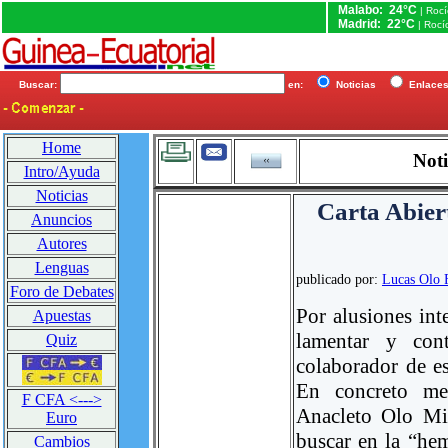
Malabo: 24°C
| Roc
Madrid: 22°C
| Rocí
Buscar:
en:
Noticias
Enlac
Home
Noti
Intro/Ayuda
Noticias
Carta Abie
Anuncios
Autores
Lenguas
publicado por:
Lucas Olo 
Foro de Debates
Por alusiones int
Apuestas
lamentar y cont
Quiz
colaborador de 
En concreto me 
F CFA <--->
Anacleto Olo Mib
Euro
buscar en la “h
Cambios