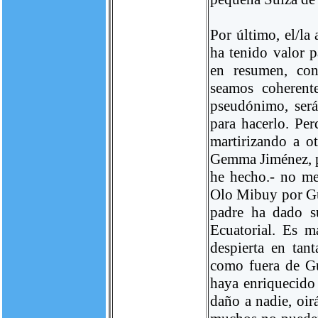
Por último, el/la
ha tenido valor p
en resumen, cont
seamos coherent
pseudónimo, será
para hacerlo. Pe
martirizando a ot
Gemma Jiménez, p
he hecho.- no m
Olo Mibuy por Gu
padre ha dado s
Ecuatorial. Es 
despierta en tan
como fuera de Gu
haya enriquecido
daño a nadie, oir