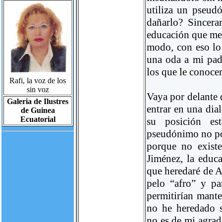
utiliza un pseud
dañarlo? Sincer
educación que me 
modo, con eso lo
una oda a mi padr
los que le conoce
Rafi, la voz de los
sin voz
Vaya por delante 
Galeria de Ilustres
entrar en una dialé
de Guinea
Ecuatorial
su posición est
pseudónimo no pod
porque no existe
Jiménez, la educ
que heredaré de A
pelo “afro” y p
permitirían mante
no he heredado s
no es de mi agrado