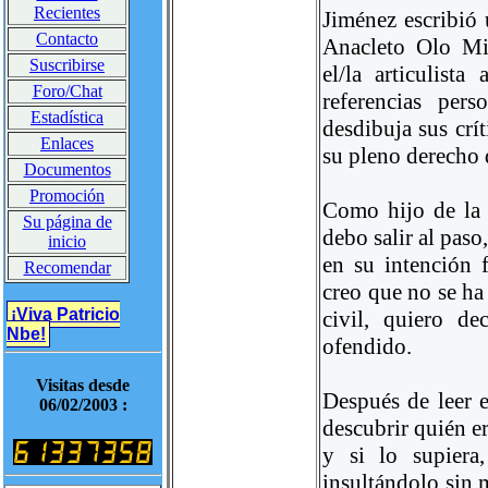
Recientes
Jiménez escribió
Contacto
Anacleto Olo Mi
Suscribirse
el/la articulist
Foro/Chat
referencias per
Estadística
desdibuja sus crít
Enlaces
su pleno derecho d
Documentos
Promoción
Como hijo de la 
Su página de
debo salir al paso,
inicio
en su intención f
Recomendar
creo que no se ha 
¡Viva Patricio
civil, quiero de
Nbe!
ofendido.
Visitas desde
Después de leer e
06/02/2003 :
descubrir quién 
y si lo supiera,
insultándolo sin 