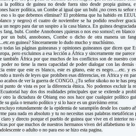
a la política de guinea no desde fuera sino desde propia guinea, 
es hacer política, un Combe al igual que un bubi ¿no crees tu señor
a eso s lo que debemos eliminar? El problema que ha habido en EEUU s
blanco y negros) el cuatro de noviembre se ha podido resolver graci
a un negro para dar un suspiro a la casa blanca. En guinea desgracia
os fang, bubi. Combe Annobones ¡quieras o nos eso somos!; en blanc
a por un bubi, annobones, Combe o dicho de otra manera un fan
..etc.en guinea? Sinceramente lo dudo mucho y muchísimo.
o todas las páginas guineanas y opiniones guineanos que dicen que E
ropa, pero excluimos a esa lección a África y sinceramente me parece 
e también África por que muchos de los conflictos son de nuestro con
l poder no tiene la mera capacidad de poder dialogar con las demás 
cia entre que este es blanco, este es gitano, este es negro….etc. y e
endo a través de leyes que prohíben esas diferencias, en África y en par
o acabos de ver la guerra de CONGO. ¿Tu señor sikoko no te has preg
i punto de vista es por la diferencia étnica. No podemos excluir la r
Ecuatorial hay dos dos realidades principales que se extiende a prob
y otro la dictadura de Obiang eso nos hace que cualquier político g
de su guía o temario político y si lo hace es un gravísimo error.
xcluyo rotundamente de la epidemia de sarampión desde los cuatro añ
me para nada en absoluto y tu no necesitas usas palabras metafóricas p
 claro y directo porque el pueblo de guinea que vive en el interior no 
icas por que muchos de nuestros hermanos viven del alfabetismo te l
adolescente o adulto o no para eso se hizo esta pagina.