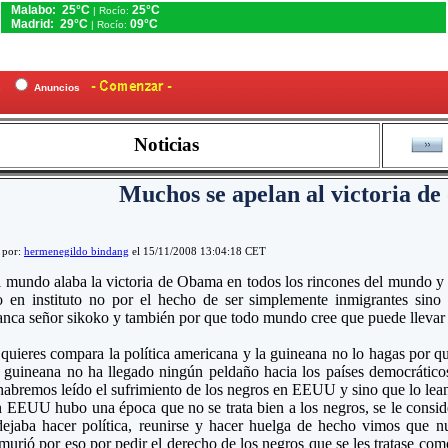
Malabo: 25°C
25°C
| Rocío:
Madrid: 29°C
09°C
| Rocío:
es
Anuncios
Noticias
Muchos se apelan al victoria d
 por:
hermenegildo bindang
el 15/11/2008 13:04:18 CET
 mundo alaba la victoria de Obama en todos los rincones del mundo y 
o en instituto no por el hecho de ser simplemente inmigrantes sino
anca señor sikoko y también por que todo mundo cree que puede llev
 quieres compara la política americana y la guineana no lo hagas por qu
a guineana no ha llegado ningún peldaño hacia los países democráticos
abremos leído el sufrimiento de los negros en EEUU y sino que lo lean 
 EEUU hubo una época que no se trata bien a los negros, se le conside
 dejaba hacer política, reunirse y hacer huelga de hecho vimos q
rió por eso por pedir el derecho de los negros que se les tratase com