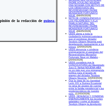
PADRE AQUILINO NGUEMA
ONA NCHAMA CON MOTIVO DE
LOS OBSEQUIOS DEL
REVERENDISIMO PADRE
MONSEÑOR FORTUNATO
NSUE
-[06/05/2026]
NOTA DE CONDOLENCIAS A
 opinión de la redacción de
guinea-
LOS FELIGRESES Y A LA
FAMILIA NATURAL DEL
REVERENDISIMO PADRE
MONSEÑOR FORTUNATO
NSUE
-[06/05/2026]
UDDS alerta a toda la
ciudadanía guineoecuatoriana
que el oprobioso dictador
Teodoro Obiang Nguema está
desplazando masivamente a los
presos
-[20/04/2026]
UDDS denuncia y condena
enérgicamente el asesinato del
Reverendísimo Monseñor
Fortunato Nsue en Malabo
-
[20/04/2026]
UDDS considera que la
CONVOCATORIA del Magistrado
Juez D. Neftali NGUEMA MBA
no es más que una propaganda
política para el lavado de
imagen del dictador Teodoro
Obiang Nguema
-[16/03/2026]
Que la visita de Su Santidad
León XIV a Guinea Ecuatorial
no sirva de ajustes de cuenta
entre la familia presidencial y los
prodemocráticos de nuestro
país.
-[12/03/2026]
UDDS, DENUNCIA Y CONDENA
ENERGICAMENTE los recortes
salariales y exige al dictador
Teodoro Obiang la devolución