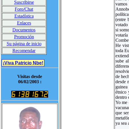
Suscribirse
vamos 
Annobon
Foro/Chat
polític
Estadística
(entre 
Enlaces
votado 
si som
Documentos
votarí
Promoción
Combe.
Su página de inicio
He vist
toda Eu
Recomendar
extiend
sube a
¡Viva Patricio Nbe!
diferen
resolvi
de hech
Visitas desde
desde m
06/02/2003 :
guinea 
étnico 
dentro 
Yo me e
vacunar
que ser
metafór
ya sea 