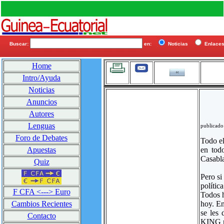
Buscar:
en:
Noticias
Enlac
Home
Intro/Ayuda
Noticias
Anuncios
Autores
Lenguas
publicado
Foro de Debates
Todo el
en tod
Apuestas
Casabl
Quiz
Pero si
polític
F CFA <---> Euro
Todos h
hoy. En
Cambios Recientes
se les
Contacto
KING mu