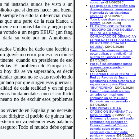
construyó
-[18/06/2026]
en mi instancia nunca he visto a un
Los hijos de la emigración: Una
 sikoko que si demos hacer una buena
dolorasa derrota, silenciosa e
incómoda de las dictaduras
iempre ha sido la diferencial racial
africanas
-[15/06/2026]
Todo lo que dicen es una gran
as que una parte de la raza blanca a
mentira
-[31/05/2026]
damente no somos blanco y negro pero
EL OPROBIOSO DICTADOR
TEODORO OBIANG NGUEMA
o a votado a un negro EEUU ¿un fang
VUELVE A ASESINAR
COMUNICADO DE DENUNCIA Y
g daría su voto por un Annobones,
CONDENA POR EL ASESINATO
DE RICARDO ECUA MBA
NGUEMA
-[29/05/2026]
stados Unidos ha dado una lección a
Cuando la corrupción deja de
un gravísimo error por esa lección se
escandalizar: una reflexión al
pueblo de Guinea Ecuatorial
-
tinente, cuando un presidente de eso
[27/05/2026]
Por qué las dictaduras nunca
etnias. El problema de Europa es la
quieren dejar el poder
-
so hoy día se va superando, es decir
[22/05/2026]
ESCANDALO en el INSESO: La
ticular guinea no se estas resolviendo
Red de Favores de Juana
Magdalena Obono alcanza a la
untado por que surgen esas guerras?;
esposa de su primo Elias
ealidad de cada realidad y en mi país
"IBUPROFENO"
-[20/05/2026]
Cuando unos adolescentes
lemas fundamentales uno el conflicto
armados con machetes
controlan un país: Guinea
uineano no de excluir esos problemas
Ecuatorial un narcoestado
-
[16/05/2026]
C0MUNICADO DE LA
os viviendo en España y no necesito
OPOSICION GUINEANA 7 de
ara dirigirte al pueblo de guinea hay
Mayo de 2026
-[08/05/2026]
Gobernar y lucrarse: el Estado
exterior no va entender esas palabras
capturado por el poder en
Guinea Ecuatorial Crónica
o aseguro; Todo el mundo debe opinar
editorial sobre el crony
capitalism y la fusión entre
política y negocio
-[07/05/2026]
MENSAJE DEL REVERENDO