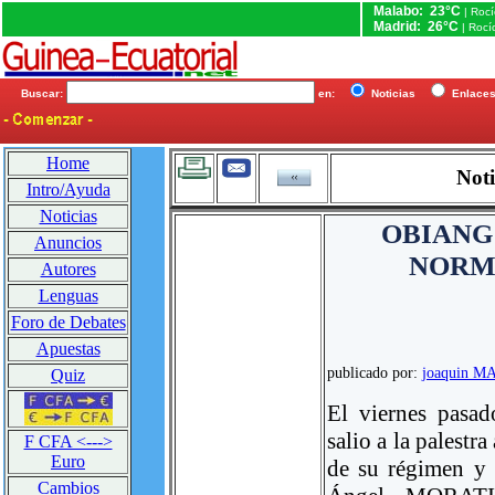
Malabo: 23°C
| Roc
Madrid: 26°C
| Rocí
Buscar:
en:
Noticias
Enlac
Home
Noti
Intro/Ayuda
Noticias
OBIANG
Anuncios
NORM
Autores
Lenguas
Foro de Debates
Apuestas
publicado por:
joaquin 
Quiz
El viernes pasad
salio a la palest
F CFA <--->
Euro
de su régimen y 
Cambios