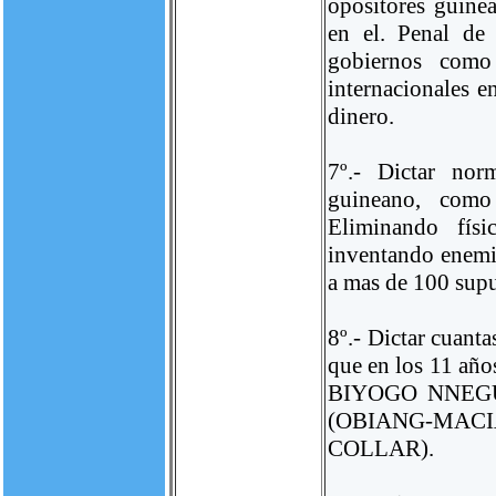
opositores guinea
en el. Penal de
gobiernos como
internacionales e
dinero.
7º.- Dictar nor
guineano, como
Eliminando fís
inventando enemi
a mas de 100 supu
8º.- Dictar cuant
que en los 11 a
BIYOGO NNEGUE 
(OBIANG-MAC
COLLAR).