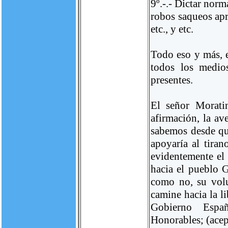
9º.-.- Dictar norm
robos saqueos apr
etc., y etc.
Todo eso y más, e
todos los medio
presentes.
El señor Morati
afirmación, la av
sabemos desde que
apoyaría al tiran
evidentemente el
hacia el pueblo 
como no, su vol
camine hacia la li
Gobierno Españo
Honorables; (acept