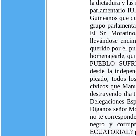
la dictadura y la
parlamentario IU
Guineanos que que
grupo parlamentar
El Sr. Moratino
llevándose enc
querido por el pu
homenajearle, qui
PUEBLO SUFR
desde la indepen
picado, todos los
cívicos que Manu
destruyendo día t
Delegaciones Esp
Díganos señor Mo
no te corresponde
negro y corru
ECUATORIAL? par