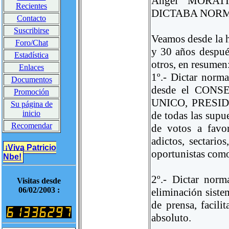
Ángel MORATI
Recientes
DICTABA NORMA
Contacto
Suscribirse
Veamos desde la h
Foro/Chat
y 30 años después
Estadística
otros, en resumen
Enlaces
1º.- Dictar norm
Documentos
desde el CON
Promoción
UNICO, PRESI
Su página de
inicio
de todas las supu
Recomendar
de votos a favor
adictos, sectario
¡Viva Patricio
oportunistas co
Nbe!
2º.- Dictar norm
Visitas desde
06/02/2003 :
eliminación siste
de prensa, facili
absoluto.