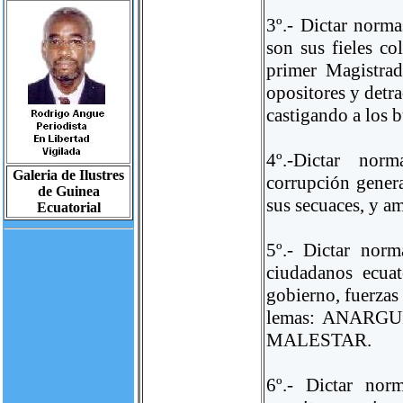
3º.- Dictar norm
son sus fieles co
primer Magistrad
opositores y detr
castigando a los 
4º.-Dictar norm
Galeria de Ilustres
corrupción genera
de Guinea
sus secuaces, y
Ecuatorial
5º.- Dictar norm
ciudadanos ecua
gobierno, fuerzas
lemas: ANARG
MALESTAR.
6º.- Dictar nor