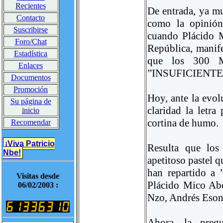
Recientes
De entrada, ya mu
Contacto
como la opinión
Suscribirse
cuando Plácido M
Foro/Chat
República, manife
Estadística
que los 300 Mi
Enlaces
”INSUFICIENTE
Documentos
Promoción
Hoy, ante la evo
Su página de
claridad la letra
inicio
cortina de humo.
Recomendar
¡Viva Patricio
Resulta que los
Nbe!
apetitoso pastel q
han repartido a 
Visitas desde
Plácido Mico Abo
06/02/2003 :
Nzo, Andrés Esono
Ahora, la pregu