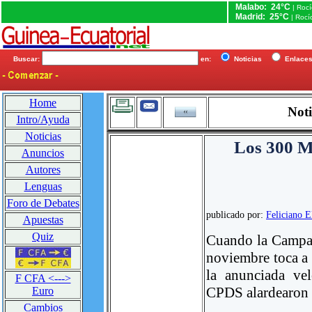
Malabo: 24°C
| Roc
Madrid: 25°C
| Rocí
Buscar:
en:
Noticias
Enlac
Home
Noti
Intro/Ayuda
Noticias
Los 300 Mi
Anuncios
Autores
Lenguas
Foro de Debates
publicado por:
Feliciano 
Apuestas
Quiz
Cuando la Campaña
noviembre toca a 
la anunciada ve
F CFA <--->
CPDS alardearon q
Euro
Cambios