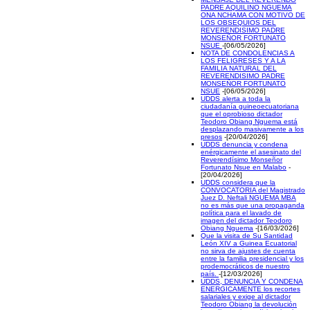
PADRE AQUILINO NGUEMA
ONA NCHAMA CON MOTIVO DE
LOS OBSEQUIOS DEL
REVERENDISIMO PADRE
MONSEÑOR FORTUNATO
NSUE
-[06/05/2026]
NOTA DE CONDOLENCIAS A
LOS FELIGRESES Y A LA
FAMILIA NATURAL DEL
REVERENDISIMO PADRE
MONSEÑOR FORTUNATO
NSUE
-[06/05/2026]
UDDS alerta a toda la
ciudadanía guineoecuatoriana
que el oprobioso dictador
Teodoro Obiang Nguema está
desplazando masivamente a los
presos
-[20/04/2026]
UDDS denuncia y condena
enérgicamente el asesinato del
Reverendísimo Monseñor
Fortunato Nsue en Malabo
-
[20/04/2026]
UDDS considera que la
CONVOCATORIA del Magistrado
Juez D. Neftali NGUEMA MBA
no es más que una propaganda
política para el lavado de
imagen del dictador Teodoro
Obiang Nguema
-[16/03/2026]
Que la visita de Su Santidad
León XIV a Guinea Ecuatorial
no sirva de ajustes de cuenta
entre la familia presidencial y los
prodemocráticos de nuestro
país.
-[12/03/2026]
UDDS, DENUNCIA Y CONDENA
ENERGICAMENTE los recortes
salariales y exige al dictador
Teodoro Obiang la devolución