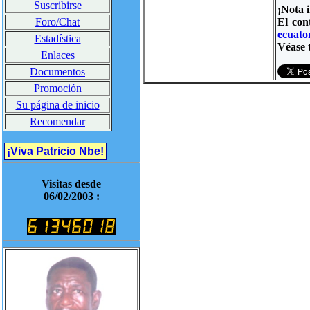
Suscribirse
¡Nota 
El con
Foro/Chat
ecuator
Estadística
Véase 
Enlaces
Documentos
Promoción
Su página de inicio
Recomendar
¡Viva Patricio Nbe!
Visitas desde
06/02/2003 :