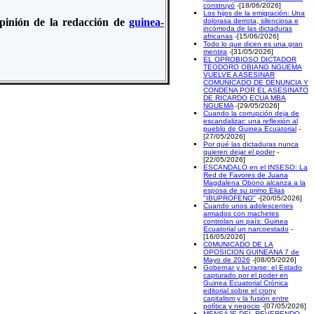
construyó
-[18/06/2026]
Los hijos de la emigración: Una
 opinión de la redacción de
guinea-
dolorasa derrota, silenciosa e
incómoda de las dictaduras
africanas
-[15/06/2026]
Todo lo que dicen es una gran
mentira
-[31/05/2026]
EL OPROBIOSO DICTADOR
TEODORO OBIANG NGUEMA
VUELVE A ASESINAR
COMUNICADO DE DENUNCIA Y
CONDENA POR EL ASESINATO
DE RICARDO ECUA MBA
NGUEMA
-[29/05/2026]
Cuando la corrupción deja de
escandalizar: una reflexión al
pueblo de Guinea Ecuatorial
-
[27/05/2026]
Por qué las dictaduras nunca
quieren dejar el poder
-
[22/05/2026]
ESCANDALO en el INSESO: La
Red de Favores de Juana
Magdalena Obono alcanza a la
esposa de su primo Elias
"IBUPROFENO"
-[20/05/2026]
Cuando unos adolescentes
armados con machetes
controlan un país: Guinea
Ecuatorial un narcoestado
-
[16/05/2026]
C0MUNICADO DE LA
OPOSICION GUINEANA 7 de
Mayo de 2026
-[08/05/2026]
Gobernar y lucrarse: el Estado
capturado por el poder en
Guinea Ecuatorial Crónica
editorial sobre el crony
capitalism y la fusión entre
política y negocio
-[07/05/2026]
MENSAJE DEL REVERENDO