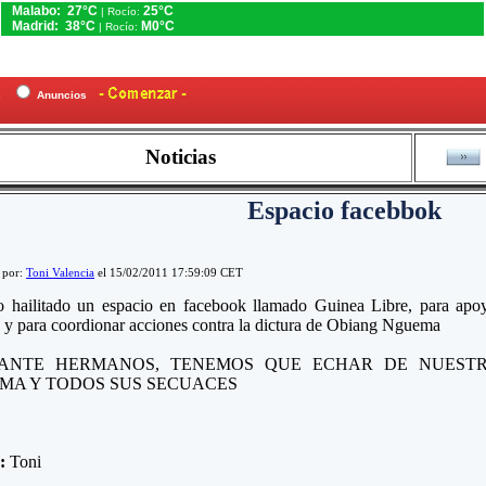
Malabo: 27°C
25°C
| Rocío:
Madrid: 38°C
M0°C
| Rocío:
es
Anuncios
Noticias
Espacio facebbok
 por:
Toni Valencia
el 15/02/2011 17:59:09 CET
o hailitado un espacio en facebook llamado Guinea Libre, para apo
y para coordionar acciones contra la dictura de Obiang Nguema
ANTE HERMANOS, TENEMOS QUE ECHAR DE NUESTR
MA Y TODOS SUS SECUACES
e:
Toni