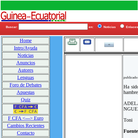
Buscar:
en:
Noticias
Enlac
Home
Intro/Ayuda
Noticias
Anuncios
Autores
Lenguas
publicado
Foro de Debates
Ha sid
hambre 
Apuestas
Quiz
ADEL
NGUE
F CFA <---> Euro
Toni
Cambios Recientes
Fuent
Contacto