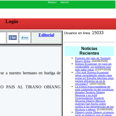
Malabo
Madrid
Login
15033
Usuarios en linea:
Editorial
Noticias
Recientes
Posición del yate de Teodorin
Ebony Shine
-[04/08/2026]
Guinea Ecuatorial: Un país sin
combustible, un gobierno que
solo sabe robar
-[21/07/2026]
yar a nuestro hermano en huelga de
¿Por qué Guinea Ecuatorial
sigue necesitando visado para
entrar en España mientras otros
países africanos ya no lo
necesitan?
-[16/07/2026]
O PAIS AL TIRANO OBIANG
La entera responsabilidad de
esta catástrofe es del oprobioso
dictador Teodoro Obiang
Nguema y su inútil
Vicepresidente Teodorin
Nguema Obiang Mengue
quienes han hecho oídos
sordos a las advertencias de los
técnicos y pilotos
-[21/06/2026]
Obiang contra Obiang: el eterno
juicio al gobierno que él mismo