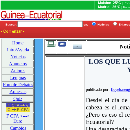
Malabo: 25°C
| Roc
Madrid: 26°C
| Rocí
Buscar:
en:
Noticias
Enlac
Home
Noti
Intro/Ayuda
Noticias
LOS QUE L
Anuncios
Autores
Lenguas
Foro de Debates
publicado por:
Beyebaseng
Apuestas
Quiz
Desdel el día de
cabeza es el lema
¿Pero es eso el r
F CFA <--->
Ecuatorial?
Euro
Una desgraciada n
Cambios