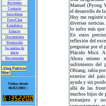
Recientes
Manuel (Pyong Ya
Contacto
el desarrollo de l
Suscribirse
Hoy me registré e
Foro/Chat
diversas noticias
Estadística
lo sufro más que 
Enlaces
En estos precis
Documentos
reflexión del exc
Promoción
preguntar por el 
Su página de
Plácido Micó. A 
inicio
Ahora mismo n
Recomendar
sufrimiento del 
¡Viva Patricio
Obiang; rabia por 
Nbe!
exterior del paí
ayuda y sin posib
Visitas desde
allá de las fro
06/02/2003 :
muchos hijos de p
extranjero y n
supuestamente es