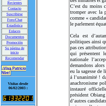
des minables et g
Recientes
C’est du moins c
Contacto
tromper avec la
Suscribirse
comme « candidat 
Foro/Chat
le parlement équa
Estadística
Enlaces
Cela est d’auta
Documentos
politiques ainsi 
Promoción
pas ces attributio
Su página de
inicio
qui présentent l
Recomendar
nationale l’acc
demandons alors s
¡Viva Patricio
eu la sagesse de l
Nbe!
á l’unanimité ! d
anachronisme poli
Visitas desde
06/02/2003 :
instauré officie
président Obiang
d’autres candidat