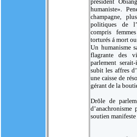
président Obian
humaniste». Pen
champagne, plus
politiques de l’
compris femmes 
torturés á mort ou
Un humanisme sad
flagrante des v
parlement serait
subit les affres 
une caisse de rés
gérant de la bout
Drôle de parlem
d’anachronisme p
soutien manifeste e