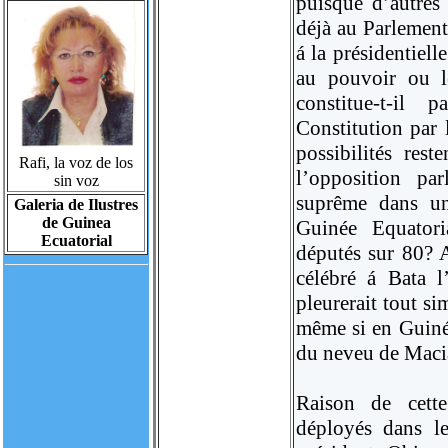
puisque d’autres 
déjà au Parlement
á la présidentiel
au pouvoir ou le
constitue-t-il
Constitution par 
possibilités rest
Rafi, la voz de los
l’opposition pa
sin voz
suprême dans un
Galeria de Ilustres
de Guinea
Guinée Equatori
Ecuatorial
députés sur 80? 
célébré á Bata l
pleurerait tout s
même si en Guinée
du neveu de Maci
Raison de cette
déployés dans l