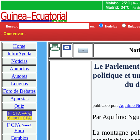
Malabo: 25°C
| Roc
Madrid: 34°C
| Rocí
Buscar:
en:
Noticias
Enlac
Home
Noti
Intro/Ayuda
Noticias
Le Parlement
Anuncios
politique et u
Autores
du d
Lenguas
Foro de Debates
Apuestas
publicado por:
Aquilino 
Quiz
Par Aquilino Ng
F CFA <--->
Euro
La montagne poli
Cambios