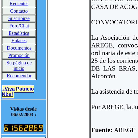
Recientes
CASA DE ACOG
Contacto
Suscribirse
CONVOCATORI
Foro/Chat
Estadística
La Asociación d
Enlaces
AREGE, convoca
Documentos
ordinaria de est
Promoción
25 de los corrie
Su página de
DE LAS ERAS, 
inicio
Alcorcón.
Recomendar
¡Viva Patricio
La asistencia de t
Nbe!
Por AREGE, la Jun
Visitas desde
06/02/2003 :
Fuente:
AREGE