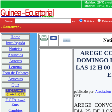
Malabo: 29°C
| Roc
Madrid: 36°C
| Rocí
Buscar:
en:
Noticias
Enlac
Home
Noti
Intro/Ayuda
Noticias
AREGE CO
Anuncios
DOMINGO D
Autores
LAS 12 H 0
Lenguas
Foro de Debates
E
Apuestas
Quiz
publicado por:
Asociacion 
CET
F CFA <--->
AREGE CONVO
Euro
DIA 25 DE LO
Cambios