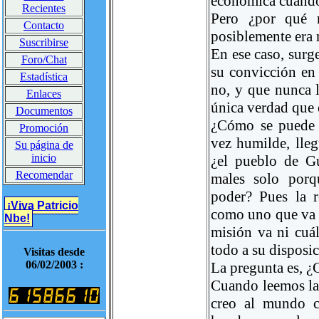
económica cuando 
Recientes
Pero ¿por qué 
Contacto
posiblemente era 
Suscribirse
En ese caso, surg
Foro/Chat
su convicción en 
Estadística
no, y que nunca l
Enlaces
única verdad que e
Documentos
¿Cómo se puede 
Promoción
vez humilde, lle
Su página de
inicio
¿el pueblo de G
Recomendar
males solo porq
poder? Pues la 
¡Viva Patricio
como uno que va a
Nbe!
misión va ni cuál
todo a su disposic
Visitas desde
06/02/2003 :
La pregunta es, ¿
Cuando leemos la 
creo al mundo c