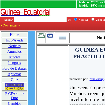
Malabo: 25°C
| Roc
Madrid: 35°C
| Rocí
Buscar:
en:
Noticias
Enlac
Home
Noti
Intro/Ayuda
Noticias
GUINEA E
Anuncios
PRACTICO 
Autores
Lenguas
Foro de Debates
Apuestas
publicado por:
nsue eseng
Quiz
Un escenario pract
Muchos creen qu
F CFA <--->
Euro
nivel interno e in
Cambios