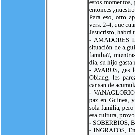
estos momentos, 
entonces ¿nuestro
Para eso, otro a
vers. 2-4, que cua
Jesucristo, habrá 
- AMADORES DE 
situación de algu
familia?, mientr
día, su hijo gasta 
- AVAROS, ¿es l
Obiang, les par
cansan de acumula
- VANAGLORIOSOS
paz en Guinea, 
sola familia, pero
esa cultura, prov
- SOBERBIOS, 
- INGRATOS, En s