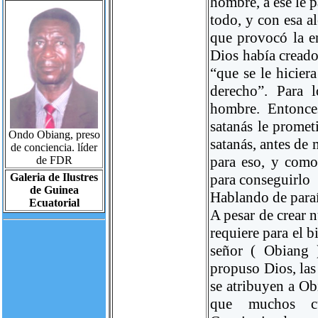
hombre, a ese le 
todo, y con esa a
que provocó la e
Dios había creado
“que se le hicier
derecho”. Para 
hombre. Entonce
satanás le promet
Ondo Obiang, preso
satanás, antes de
de conciencia. líder
para eso, y como 
de FDR
Galeria de Ilustres
para conseguirlo
de Guinea
Hablando de paraí
Ecuatorial
A pesar de crear 
requiere para el 
señor ( Obiang 
propuso Dios, las
se atribuyen a Ob
que muchos cu