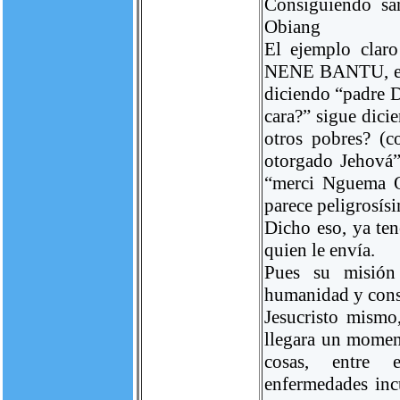
Consiguiendo sa
Obiang
El ejemplo clar
NENE BANTU, el c
diciendo “padre D
cara?” sigue dici
otros pobres? (c
otorgado Jehová”
“merci Nguema O
parece peligrosís
Dicho eso, ya te
quien le envía.
Pues su misión
humanidad y cons
Jesucristo mismo
llegara un momen
cosas, entre e
enfermedades inc