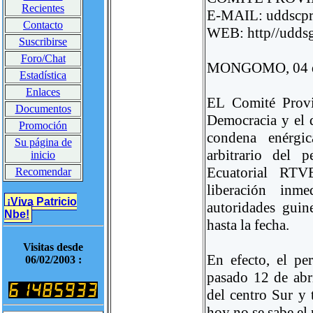
Recientes
E-MAIL: uddscpr
Contacto
WEB: http//uddsg
Suscribirse
Foro/Chat
MONGOMO, 04 de
Estadística
Enlaces
EL Comité Provi
Documentos
Democracia y el
Promoción
condena enérgic
Su página de
arbitrario del 
inicio
Ecuatorial RT
Recomendar
liberación inm
¡Viva Patricio
autoridades guin
Nbe!
hasta la fecha.
Visitas desde
En efecto, el pe
06/02/2003 :
pasado 12 de abr
del centro Sur y 
hoy no se sabe el