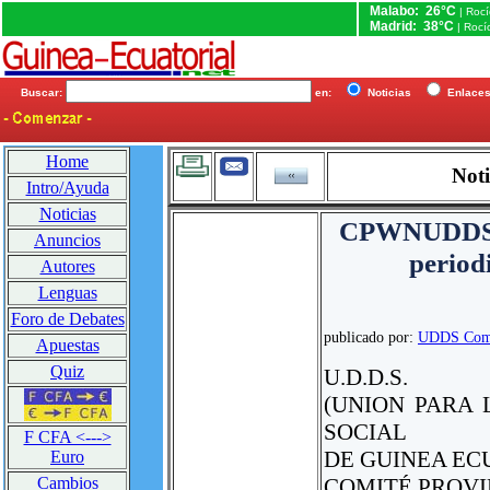
Malabo: 26°C
| Roc
Madrid: 38°C
| Rocí
Buscar:
en:
Noticias
Enlac
Home
Noti
Intro/Ayuda
Noticias
CPWNUDDS ex
Anuncios
period
Autores
Lenguas
Foro de Debates
publicado por:
UDDS Comit
Apuestas
Quiz
U.D.D.S.
(UNION PARA
SOCIAL
F CFA <--->
DE GUINEA EC
Euro
COMITÉ PROVI
Cambios