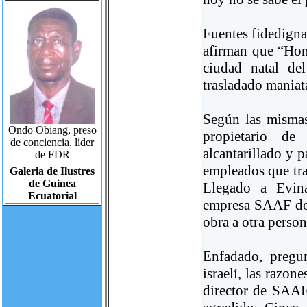
Fuentes fidedign
afirman que “Ho
ciudad natal de
trasladado maniat
Según las mismas 
Ondo Obiang, preso
propietario d
de conciencia. líder
alcantarillado y 
de FDR
empleados que tra
Galeria de Ilustres
de Guinea
Llegado a Evina
Ecuatorial
empresa SAAF don
obra a otra person
Enfadado, pregu
israelí, las razo
director de SAAF 