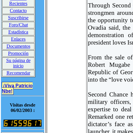
Recientes
Through Second C
Contacto
strongmen around
Suscribirse
the opportunity t
Foro/Chat
Ovadia said, the 
Estadística
demonstration o
Enlaces
president loves Isr
Documentos
Promoción
From the sale o
Su página de
Robert Mugabe t
inicio
Republic of Geor
Recomendar
into the “love voi
¡Viva Patricio
Nbe!
Second Chance ha
military officer
Visitas desde
expertise to deal
06/02/2003 :
Remarked one ret
dictator’s face a
launcher, it makes 