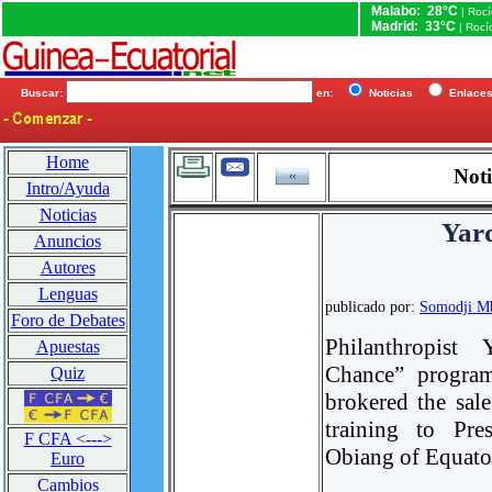
Malabo: 28°C
| Roc
Madrid: 33°C
| Rocí
Buscar:
en:
Noticias
Enlac
Home
Noti
Intro/Ayuda
Noticias
Yar
Anuncios
Autores
Lenguas
publicado por:
Somodji M
Foro de Debates
Philanthropist
Apuestas
Chance” program
Quiz
brokered the sal
training to Pre
F CFA <--->
Obiang of Equato
Euro
Cambios