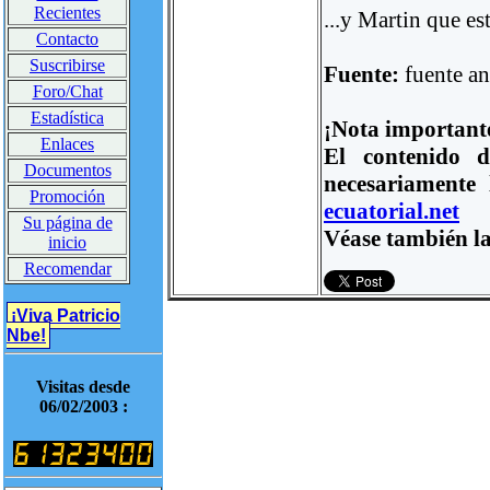
Recientes
...y Martin que es
Contacto
Suscribirse
Fuente:
fuente a
Foro/Chat
Estadística
¡Nota important
Enlaces
El contenido d
Documentos
necesariamente
Promoción
ecuatorial.net
Su página de
Véase también la
inicio
Recomendar
¡Viva Patricio
Nbe!
Visitas desde
06/02/2003 :