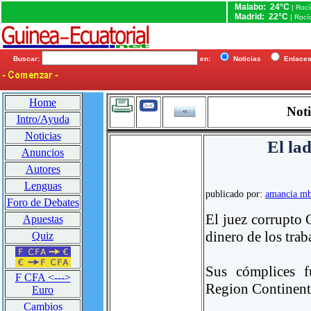
Malabo: 24°C
| Roc
Madrid: 22°C
| Rocí
Buscar:
en:
Noticias
Enlac
Home
Noti
Intro/Ayuda
Noticias
El l
Anuncios
Autores
Lenguas
publicado por:
amancia m
Foro de Debates
El juez corrupt
Apuestas
dinero de los tra
Quiz
Sus cómplices f
F CFA <--->
Region Continent
Euro
Cambios